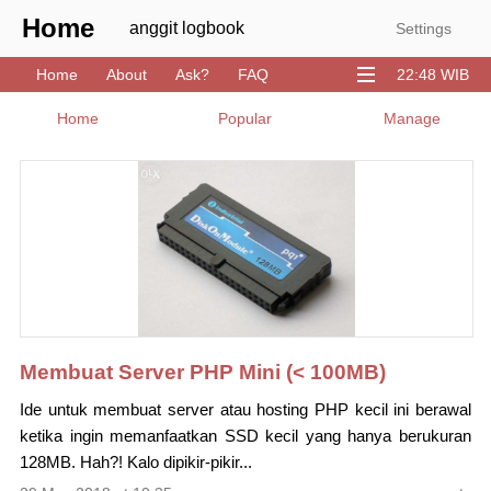
Home
anggit logbook
Settings
Home
About
Ask?
FAQ
22:48 WIB
Download
GitHub
Stack
YouTube
Home
Popular
Manage
Membuat Server PHP Mini (< 100MB)
Ide untuk membuat server atau hosting PHP kecil ini berawal
ketika ingin memanfaatkan SSD kecil yang hanya berukuran
128MB. Hah?! Kalo dipikir-pikir...