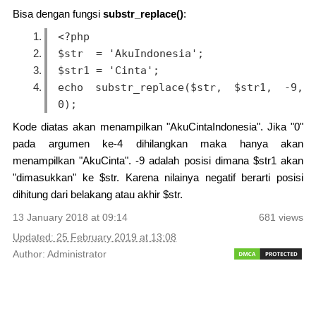
Bisa dengan fungsi
substr_replace()
:
<?php 
$str  = 'AkuIndonesia'; 
$str1 = 'Cinta'; 
echo substr_replace($str, $str1, -9, 
0); 
Kode diatas akan menampilkan "AkuCintaIndonesia". Jika "0"
pada argumen ke-4 dihilangkan maka hanya akan
menampilkan "AkuCinta". -9 adalah posisi dimana $str1 akan
"dimasukkan" ke $str. Karena nilainya negatif berarti posisi
dihitung dari belakang atau akhir $str.
13 January 2018 at 09:14
681 views
Updated: 25 February 2019 at 13:08
Author: Administrator