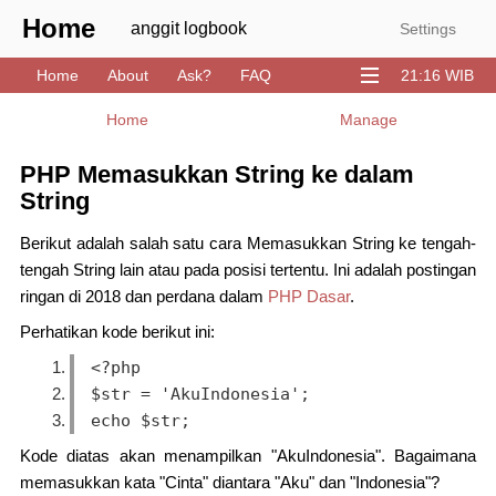
Home
anggit logbook
Settings
Home
About
Ask?
FAQ
21:16 WIB
Download
GitHub
Stack
YouTube
Home
Manage
PHP Memasukkan String ke dalam
String
Berikut adalah salah satu cara Memasukkan String ke tengah-
tengah String lain atau pada posisi tertentu. Ini adalah postingan
ringan di 2018 dan perdana dalam
PHP Dasar
.
Perhatikan kode berikut ini:
<?php 
$str = 'AkuIndonesia'; 
echo $str; 
Kode diatas akan menampilkan "AkuIndonesia". Bagaimana
memasukkan kata "Cinta" diantara "Aku" dan "Indonesia"?