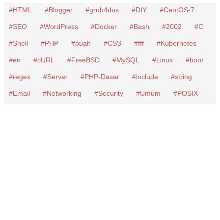
HTML
Blogger
grub4dos
DIY
CentOS-7
SEO
WordPress
Docker
Bash
2002
C
Shell
PHP
buah
CSS
fff
Kubernetes
en
cURL
FreeBSD
MySQL
Linux
boot
regex
Server
PHP-Dasar
include
string
Email
Networking
Security
Umum
POSIX